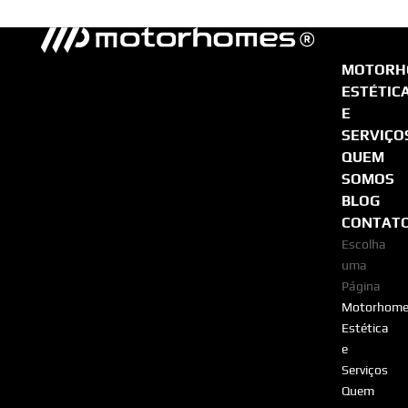
MOTORH
ESTÉTIC
E
SERVIÇO
QUEM
SOMOS
BLOG
CONTAT
Escolha
uma
Página
Motorhome
Estética
e
Serviços
Quem