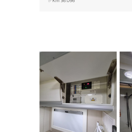
✅Km 36.096