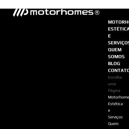
MOTORH
ESTÉTIC
E
SERVIÇO
QUEM
SOMOS
BLOG
CONTAT
Escolha
uma
Página
Motorhome
Estética
e
Serviços
Quem