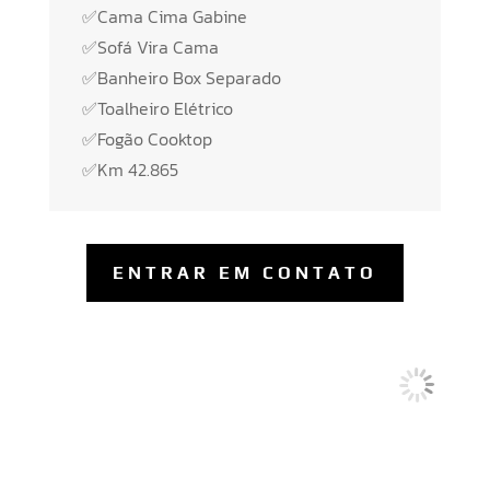
✅Cama Cima Gabine
✅Sofá Vira Cama
✅Banheiro Box Separado
✅Toalheiro Elétrico
✅Fogão Cooktop
✅Km 42.865
ENTRAR EM CONTATO