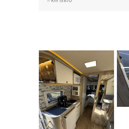
✅Km 15.670