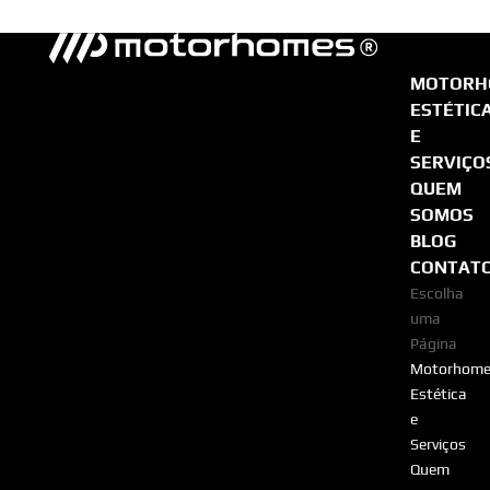
MOTORH
ESTÉTIC
E
SERVIÇO
QUEM
SOMOS
BLOG
CONTAT
Escolha
uma
Página
Motorhome
Estética
e
Serviços
Quem