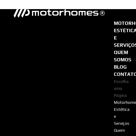
MOTORH
ESTÉTIC
E
SERVIÇO
QUEM
SOMOS
BLOG
CONTAT
Escolha
uma
Página
Motorhome
Estética
e
Serviços
Quem