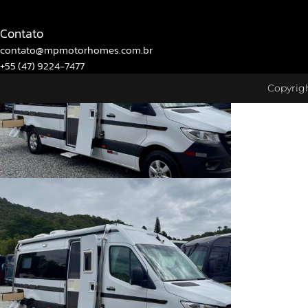
MH Iveco 60.180 Automático SI
Contato
contato@mpmotorhomes.com.br
+55 (47) 9224-7477
Copyrigh
MH Iveco 60-180/ 7.8 SI