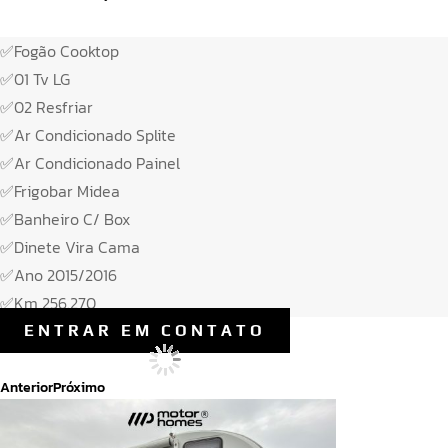
✅Fogão Cooktop
✅01 Tv LG
✅02 Resfriar
✅Ar Condicionado Splite
✅Ar Condicionado Painel
✅Frigobar Midea
✅Banheiro C/ Box
✅Dinete Vira Cama
✅Ano 2015/2016
✅Km 256.270
ENTRAR EM CONTATO
Anterior
Próximo